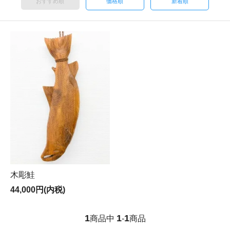
おすすめ順
価格順
新着順
木彫鮭
44,000円(内税)
1
1
1
商品中
-
商品