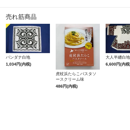
売れ筋商品
バンダナ白地
大人半纏白地
1,034円(内税)
6,600円(内税
虎杖浜たらこパスタソ
ースクリーム味
486円(内税)