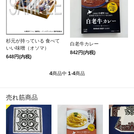
杉元が持っている 食べて
白老牛カレー
いい味噌（オソマ）
842円(内税)
648円(内税)
4
1
4
商品中
-
商品
売れ筋商品